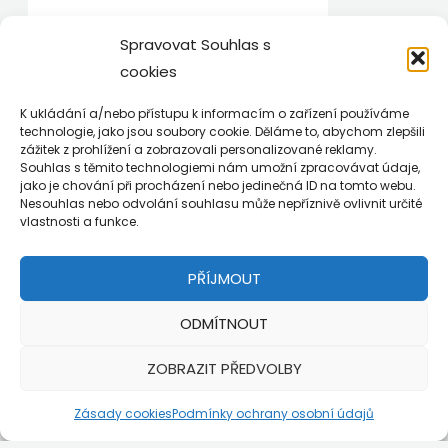
1
0
9
,
A
7
0
Spravovat Souhlas s
,
0
K
Carol Peletriel #1181
0
cookies
0
K
1197,00
Kč
900,00
Kč
Č
č
K ukládání a/nebo přístupu k informacím o zařízení používáme
K
.
N
P
A
č
technologie, jako jsou soubory cookie. Děláme to, abychom zlepšili
P
Sleva
ů
k
.
zážitek z prohlížení a zobrazovali personalizované reklamy.
Í
v
t
R
Souhlas s těmito technologiemi nám umožní zpracovávat údaje,
o
u
C
jako je chování při procházení nebo jedinečná ID na tomto webu.
d
á
O
Nesouhlas nebo odvolání souhlasu může nepříznivě ovlivnit určité
n
l
E
vlastnosti a funkce.
í
n
D
c
í
N
e
c
U
n
e
PŘÍJMOUT
U
a
n
K
b
a
y
j
ODMÍTNOUT
T
l
e
a
:
Z
ZOBRAZIT PŘEDVOLBY
:
7
8
5
A
5
0
Zásady cookies
Podmínky ochrany osobní údajů
0
,
A
,
0
0
0