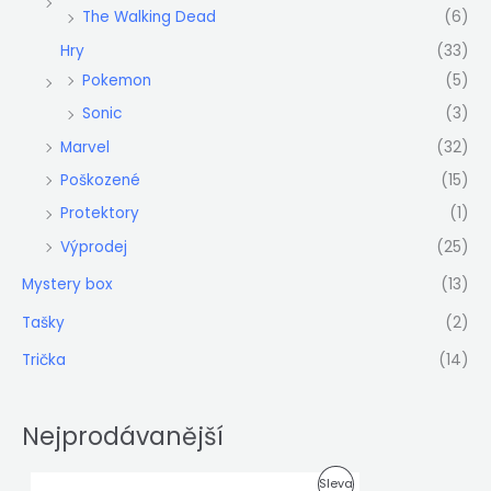
The Walking Dead
(6)
Hry
(33)
Pokemon
(5)
Sonic
(3)
Marvel
(32)
Poškozené
(15)
Protektory
(1)
Výprodej
(25)
Mystery box
(13)
Tašky
(2)
Trička
(14)
Nejprodávanější
P
A
P
Sleva