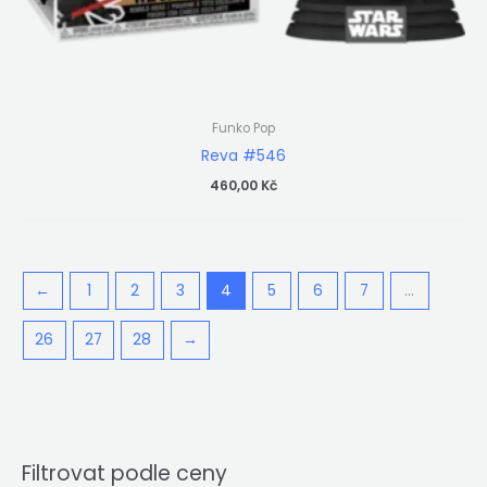
Funko Pop
Reva #546
460,00
Kč
←
1
2
3
4
5
6
7
…
26
27
28
→
Filtrovat podle ceny